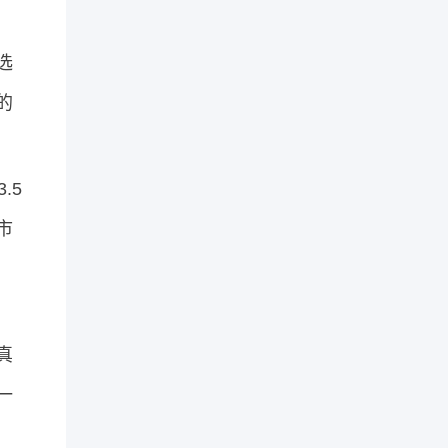
选
的
.5
市
真
一