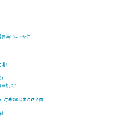
需要满足以下条件
？
易港！
啦！
哪些机会？
, 时速350公里通达全国！
入驻！