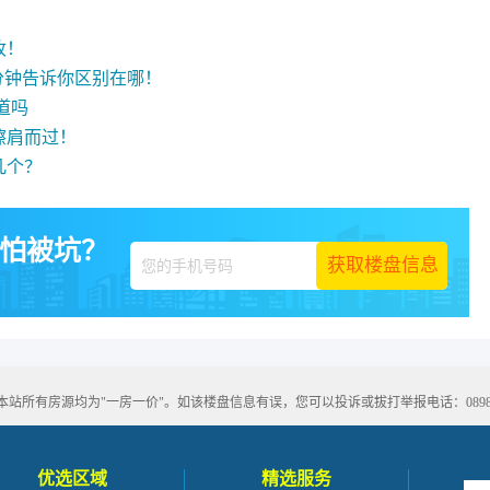
收！
5分钟告诉你区别在哪！
道吗
擦肩而过！
几个？
怕被坑？
有房源均为"一房一价"。如该楼盘信息有误，您可以投诉或拔打举报电话：0898-666
优选区域
精选服务