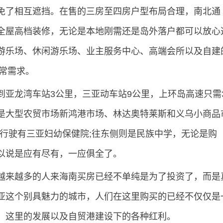
免了相互遮挡。在售的三房至四房户型布局合理，南北通
全屋高档装修，无论是本地刚需还是岛外落户都可以放心
游乐场、休闲游乐场、业主服务中心、高端会所以及自建
日常需求。
龙湾车站3公里，三亚动车站9公里，上环岛高速只需3
是大型农贸市场新鸿港市场、林达奥特莱斯和义乌小商品
侧行驶有三亚妇幼保健院;往东侧则是民族中学，无论是购
以说是应有尽有，一应俱全了。
来越多的人来海南买房已经不单纯是为了投资了，而是
亚这个别具魅力的城市，人们在这里购买的已经不仅仅是
、这里的发展以及自贸港建设下的各种红利。